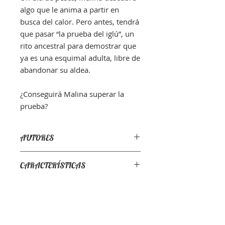
algo que le anima a partir en
busca del calor. Pero antes, tendrá
que pasar “la prueba del iglú”, un
rito ancestral para demostrar que
ya es una esquimal adulta, libre de
abandonar su aldea.
¿Conseguirá Malina superar la
prueba?
AUTORES
Texto: David Fernández
CARACTERÍSTICAS
Ilustraciones:
Alicia Borges
ISBN: 978-84-16427-21-5
COLECCIÓN COSECHA PROPIA
Búscame
PÁGINAS: 40
en
Librerías
FORMATO: 245 x 245 mm.